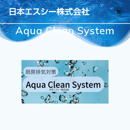
コ
ン
テ
ン
Aqua Clean System
ツ
へ
ス
キ
ッ
プ