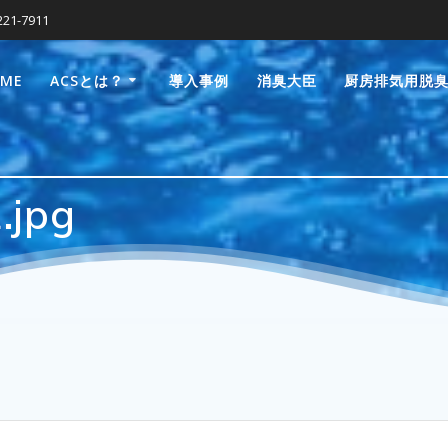
221-7911
OME
ACSとは？
導入事例
消臭大臣
厨房排気用脱
.jpg