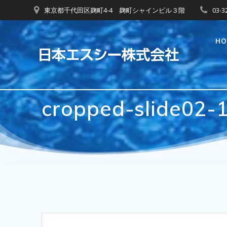
コ
東京都千代田区麹町4-4 麹町シャインビル３階
03-3
ン
テ
H
ン
ツ
へ
ス
キ
cropped-slide02-1
ッ
プ