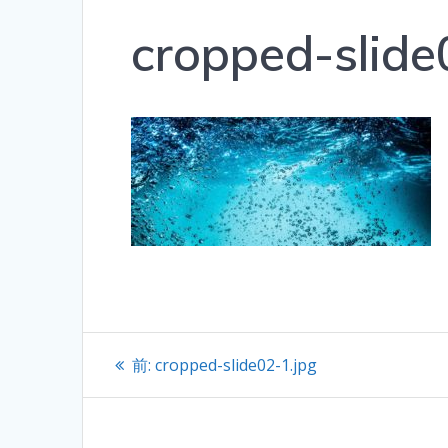
cropped-slide
投
過
前:
cropped-slide02-1.jpg
去
稿
の
投