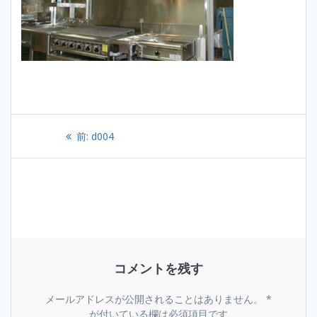
投
過
前:
d004
稿
去
の
ナ
投
稿:
ビ
ゲ
コメントを残す
ー
シ
メールアドレスが公開されることはありません。
*
が付いている欄は必須項目です