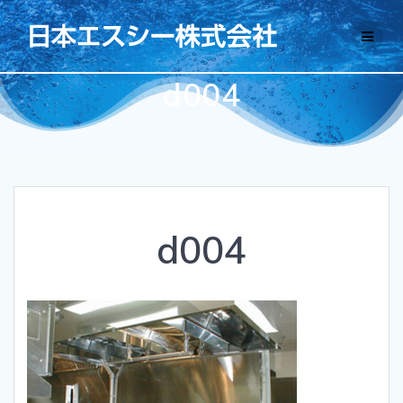
コ
ン
テ
ン
d004
ツ
へ
ス
キ
ッ
プ
d004