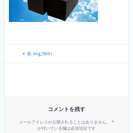
投
過
前:
img_fil001
稿
去
の
ナ
投
稿:
ビ
ゲ
コメントを残す
ー
シ
メールアドレスが公開されることはありません。
*
が付いている欄は必須項目です