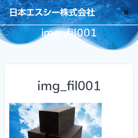
コ
ン
テ
ン
img_fil001
ツ
へ
ス
キ
ッ
プ
img_fil001