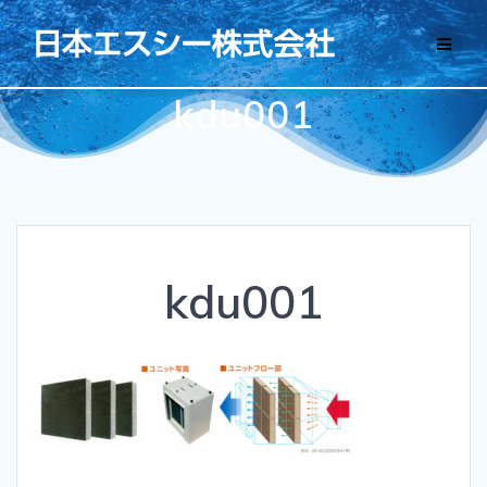
コ
ン
テ
ン
kdu001
ツ
へ
ス
キ
ッ
プ
kdu001