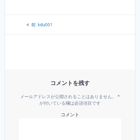
投
過
前:
kdu001
稿
去
の
ナ
投
稿:
ビ
ゲ
コメントを残す
ー
シ
メールアドレスが公開されることはありません。
*
が付いている欄は必須項目です
ョ
コメント
ン